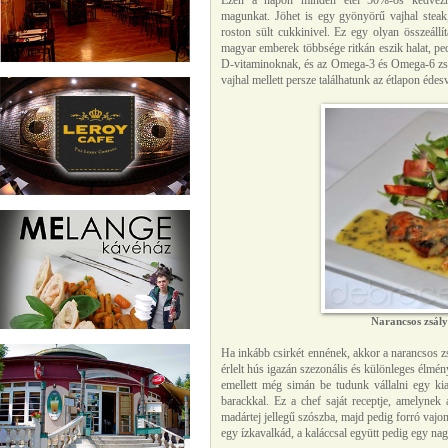
Ezen a napon minden étel 50%-os kedvezm
magunkat. Jöhet is egy gyönyörű vajhal steak, 
roston sült cukkinivel. Ez egy olyan összeál
magyar emberek többsége ritkán eszik halat, ped
D-vitaminoknak, és az Omega-3 és Omega-6 zsír
vajhal mellett persze találhatunk az étlapon édesví
Narancsos zsályá
Ha inkább csirkét ennének, akkor a narancsos zs
érlelt hús igazán szezonális és különleges élmény
emellett még simán be tudunk vállalni egy kia
barackkal. Ez a chef saját receptje, amelynek
madártej jellegű szószba, majd pedig forró vajo
egy ízkavalkád, a kaláccsal együtt pedig egy na