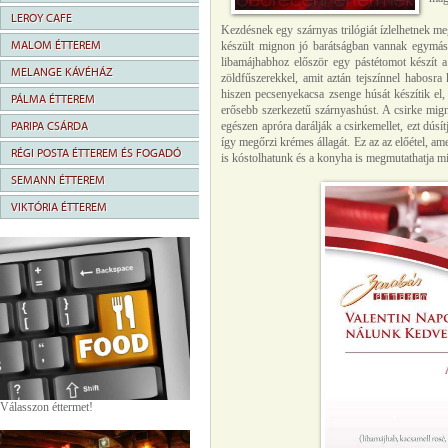
LEROY CAFE
Kezdésnek egy szárnyas trilógiát ízlelhetnek me
MALOM ÉTTEREM
készült mignon jó barátságban vannak egymással
libamájhabhoz először egy pástétomot készít a 
MELANGE KÁVÉHÁZ
zöldfűszerekkel, amit aztán tejszínnel habosra
hiszen pecsenyekacsa zsenge húsát készítik el,
PÁLMA ÉTTEREM
erősebb szerkezetű szárnyashúst. A csirke mig
PARIPA CSÁRDA
egészen apróra darálják a csirkemellet, ezt dúsí
így megőrzi krémes állagát. Ez az az előétel, am
RÉGI POSTA ÉTTEREM ÉS FOGADÓ
is kóstolhatunk és a konyha is megmutathatja mi
SEMANN ÉTTEREM
VIKTÓRIA ÉTTEREM
Válasszon éttermet!