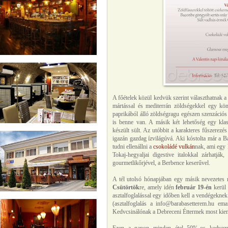
A főételek közül kedvük szerint választhatnak a p
mártással és mediterrán zöldségekkel egy kön
paprikából álló zöldségragu egészen szenzációs 
is benne van. A másik két lehetőség egy kla
készült sült. Az utóbbit a karakteres fűszerezés
igazán gazdag ízvilágúvá. Aki kóstolta már a B
tudni ellenállni a
csokoládé vulkán
nak, ami egy 
Tokaj-hegyaljai digestive italokkal zárhat
gourmetlikőrjével, a Berbence keserűvel.
A tél utolsó hónapjában egy másik nevezetes na
Csütörtök
re, amely idén
február 19-én
kerül 
asztalfoglalással egy időben kell a vendégeknek
(asztalfoglalás a info@barabasetterem.hu e
Kedvcsinálónak a Debreceni Éttermek most kieme