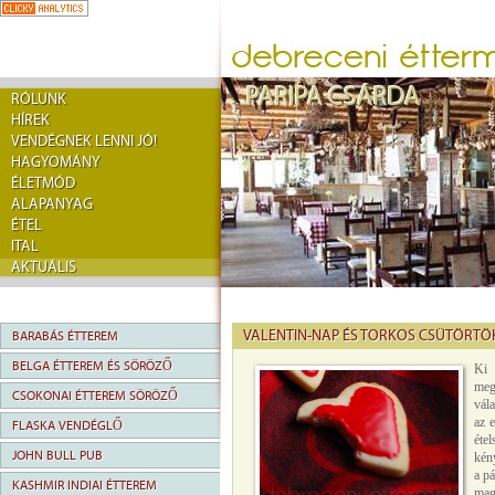
RÓLUNK
HÍREK
VENDÉGNEK LENNI JÓ!
HAGYOMÁNY
ÉLETMÓD
ALAPANYAG
ÉTEL
ITAL
AKTUÁLIS
VALENTIN-NAP ÉS TORKOS CSÜTÖRTÖ
BARABÁS ÉTTEREM
BELGA ÉTTEREM ÉS SÖRÖZŐ
Ki 
meg
CSOKONAI ÉTTEREM SÖRÖZŐ
vál
az 
FLASKA VENDÉGLŐ
éte
JOHN BULL PUB
kén
a pá
KASHMIR INDIAI ÉTTEREM
mag