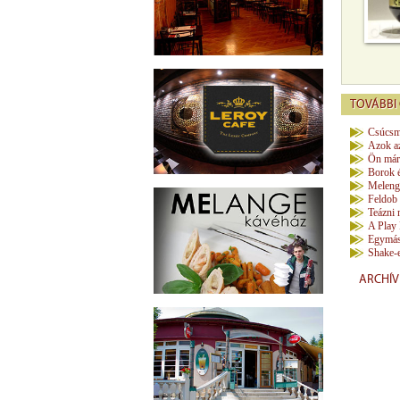
TOVÁBBI 
Csúcsm
Azok az
Ön már 
Borok é
Melenge
Feldob 
Teázni 
A Play 
Egymás 
Shake-e
ARCHÍ