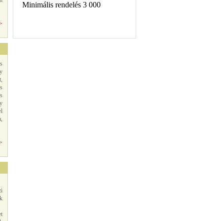
n
>>
s
y
,
es
s
y
l
,
>>
i
k
t