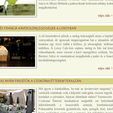
Julcsi és Mezei Melinda a paleosoknak kedvezett néhány kokt
megalkotásával.
teljes cikk 
 ÉS FRANCIA KÁVÉKÜLÖNLEGESSÉGEK A LEROYBAN
A tél közeledtével jólesik a meleg helyiségből nézni a hópih
szárnyalását, de igencsak megnyugtatóan hat a zimankós id
kizárása egy forró itallal a kézben, jó társaságban, kellem
miliőben. A Leroy Cafe-ben számos meleg és hűs ital közü
választhatunk, most viszont a kávé rajongóihoz szólunk, his
Berényi Julcsi és munkatársai megalkották a paleó és a franc
kávékülönlegességeket.
teljes cikk 
AS NYÁRI FRISSÍTŐK A CSOKONAI ÉTTEREM TERASZÁN
Mit igyon a kánikulában, ha már az ásványvizet megunta? 
variációk számának csak a képzelet szab gátat, viszont tegyük
kezünket a szívünkre, hányan ötletelünk otthon? Szerencsére
Csokonai Étterem munkatársai megtették ezt helyettünk
kikísérletezték a hozzávalók arányát, kombinációját
Poharunkba kevernek gyümölcsöt, tejet, pezsgőt, bort, kávét