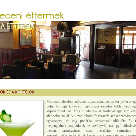
OK ÉS A KOKTÉLOK
Mindenki életében adódnak olyan alkalmak mikor jól esik eg
pohár bor, egy korsó sör, egy díszes-zamatos koktél, vagy e
kupica rövid ital. Még a paleosok is lazítanak így, kezükbe
alkoholos itallal. A túlzott alkoholfogyasztás senki számára n
egészséges, de egy pohárka szeszesitalt időnként ők i
megengednek magunknak az ásványvíz, tea, gyümölcsleve
mellett, természetesen csak mértékkel, színesítve 
kortyolnivalók tárházát. A Leroy Café munkatársai, Berény