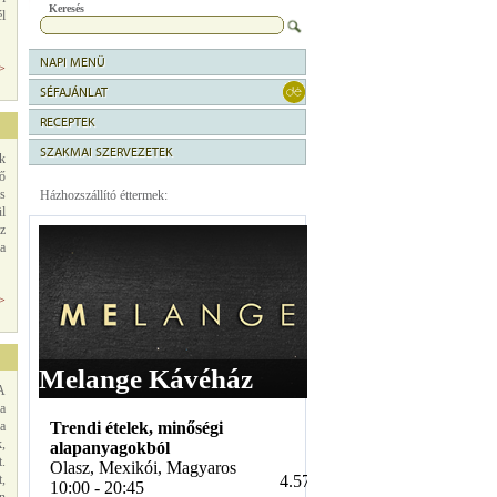
Keresés
él
NAPI MENÜ
>>
SÉFAJÁNLAT
RECEPTEK
SZAKMAI SZERVEZETEK
ék
ő
es
Házhozszállító éttermek:
l
z
ia
>>
A
 a
 a
,
.
,