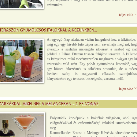
hogy napközben vagy este a zamatos ital felüdülést hozzo
számunkra.
teljes cikk 
TERASZON GYÜMÖLCSÖS ITALOKKAL A KEZÜNKBEN...
A ragyogó Nap általában vidám hangulatot hoz a lelkünkbe, 
még egy-egy kisebb futó zápor sem zavarhatja meg azt, hog
élvezzük a szelíden melengető időjárást a szabad ég alatt
például a Pálma Étterem frissen felújított teraszán. A kellem
és kényelmes miliő törvényszerűen meghozza a vágyat egy ki
szürcsölni való után. Egy pohár gyümölcsös limonádé, vag
egy köztes étkezésnek is tökéletes smoothie, de a mézze
ízesített szörp is nagyszerű választás szomjoltásra
kényeztetésre egy teraszos beszélgetés, vacsora mellé.
teljes cikk 
ÁRKÁKKAL MIXELNEK A MELANGEBAN – 2. FELVONÁS
.
Folytatódik körképünk a koktélok világában, ahol igaz
világmárkákkal és csúcsminőségű italokkal ismerkedhetün
meg.
Kammellander Ernest, a Melange Kávéház bártendere veze