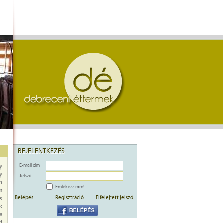
BEJELENTKEZÉS
E-mail cím
y
gy
Jelszó
n
Emlékezz rám!
em
Belépés
Regisztráció
Elfelejtett jelszó
s
k
a
i