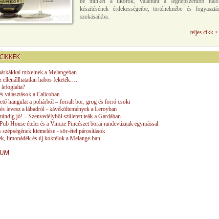
be minket a likőrök, valamint a legnépszerűbb italo
készítésének érdekességeibe, történelmébe és fogyasztás
szokásaikba.
teljes cikk 
CIKKEK
árkákkal mixelnek a Melangeban
 ellenállhatatlan habos feketék….
lefoglalta?
s választások a Calicoban
tő hangulat a pohárból – forralt bor, grog és forró csoki
és levesz a lábadról - kávéköltemények a Leroyban
mindig jó! – Szenvedélyből született teák a Gardában
Pub House ételei és a Vincze Pincészet borai randevúznak egymással
szépségének kiemelése - sör-étel párosítások
k, limonádék és új koktélok a Melange-ban
VUM