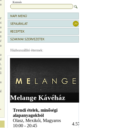
Keresés
a
NAPI MENÜ
r
i
SÉFAJÁNLAT
a
RECEPTEK
a
tt
SZAKMAI SZERVEZETEK
é
a
Házhozszállító éttermek:
a
al
,
i
ű
 a
al
>>