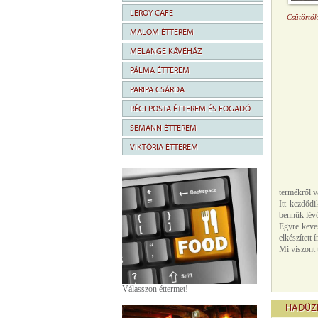
LEROY CAFE
Csütörtö
MALOM ÉTTEREM
MELANGE KÁVÉHÁZ
PÁLMA ÉTTEREM
PARIPA CSÁRDA
RÉGI POSTA ÉTTEREM ÉS FOGADÓ
SEMANN ÉTTEREM
VIKTÓRIA ÉTTEREM
termékről v
Itt kezdődi
bennük lévő
Egyre keves
elkészített
Mi viszont 
Válasszon éttermet!
HADÜZE