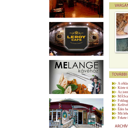
VARGÁ
TOVÁBBI 
A cékla
Körte t
Az iste
MÁScar
Fokhag
Kefével
Édes b
Mit leh
Fekete
ARCHÍ