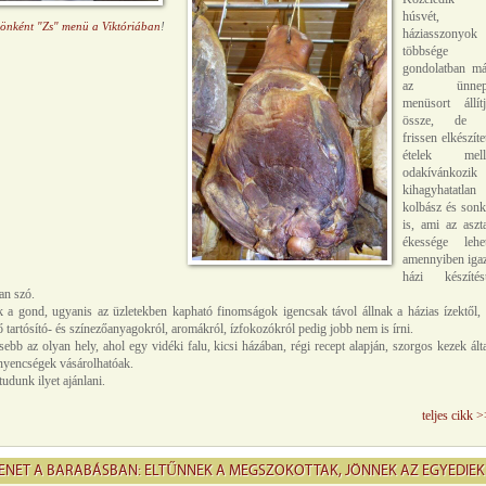
húsvét, 
könként "Zs" menü a Viktóriában
!
háziasszonyok
többsége
gondolatban má
az ünnep
menüsort állítj
össze, de 
frissen elkészíte
ételek mell
odakívánkozik 
kihagyhatatlan
kolbász és sonk
is, ami az aszt
ékessége lehet
amennyiben igaz
házi készítés
an szó.
k a gond, ugyanis az üzletekben kapható finomságok igencsak távol állnak a házias ízektől,
 tartósító- és színezőanyagokról, aromákról, ízfokozókról pedig jobb nem is írni.
ebb az olyan hely, ahol egy vidéki falu, kicsi házában, régi recept alapján, szorgos kezek ált
 ínyencségek vásárolhatóak.
tudunk ilyet ajánlani.
teljes cikk 
NET A BARABÁSBAN: ELTŰNNEK A MEGSZOKOTTAK, JÖNNEK AZ EGYEDIEK