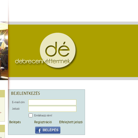
BEJELENTKEZÉS
E-mail cím
Jelszó
>>
Emlékezz rám!
Belépés
Regisztráció
Elfelejtett jelszó
a