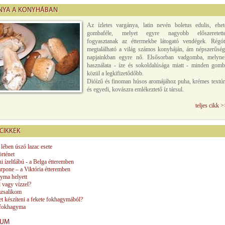
NYA A KONYHÁBAN
Az ízletes vargánya, latin nevén boletus edulis, ehet
gombaféle, melyet egyre nagyobb előszeretette
fogyasztanak az éttermekbe látogató vendégek. Régót
megtalálható a világ számos konyháján, ám népszerűség
napjainkban egyre nő. Elsősorban vadgomba, melyne
használata - íze és sokoldalúsága miatt - minden gomb
közül a legkifizetődőbb.
Dióízű és finoman húsos aromájához puha, krémes textúr
és egyedi, kovászra emlékeztető íz társul.
teljes cikk 
CIKKEK
 lében úszó lazac esete
örténet
ni ízeltlábú - a Belga étteremben
pone – a Viktória étteremben
yma helyett
 vagy vízzel?
azsalikom
et készíteni a fekete fokhagymából?
 fokhagyma
VUM