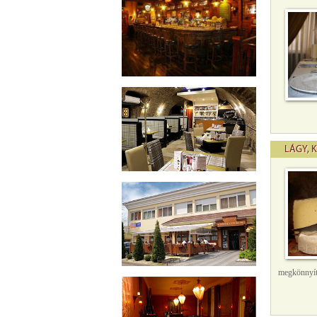
LÁGY, 
megkönnyíté