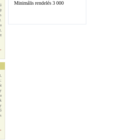
ú
t
os
t.
a
t,
tt
>>
t,
:
t
y
a
k
y
lő
s
>>