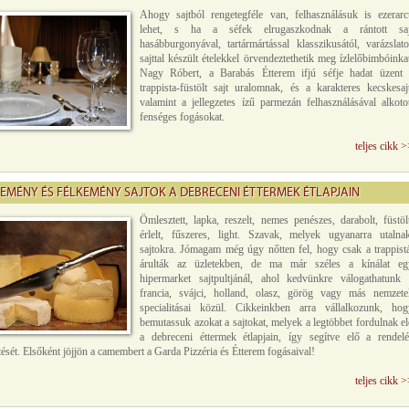
Ahogy sajtból rengetegféle van, felhasználásuk is ezerarc
lehet, s ha a séfek elrugaszkodnak a rántott saj
hasábburgonyával, tartármártással klasszikusától, varázslat
sajttal készült ételekkel örvendeztethetik meg ízlelőbimbóinka
Nagy Róbert, a Barabás Étterem ifjú séfje hadat üzent 
trappista-füstölt sajt uralomnak, és a karakteres kecskesaj
valamint a jellegzetes ízű parmezán felhasználásával alkoto
fenséges fogásokat.
teljes cikk 
KEMÉNY ÉS FÉLKEMÉNY SAJTOK A DEBRECENI ÉTTERMEK ÉTLAPJAIN
Ömlesztett, lapka, reszelt, nemes penészes, darabolt, füstöl
érlelt, fűszeres, light. Szavak, melyek ugyanarra utalnak
sajtokra. Jómagam még úgy nőtten fel, hogy csak a trappistá
árulták az üzletekben, de ma már széles a kínálat eg
hipermarket sajtpultjánál, ahol kedvünkre válogathatunk 
francia, svájci, holland, olasz, görög vagy más nemzete
specialitásai közül. Cikkeinkben arra vállalkozunk, hog
bemutassuk azokat a sajtokat, melyek a legtöbbet fordulnak e
a debreceni éttermek étlapjain, így segítve elő a rendelé
sét. Elsőként jöjjön a camembert a Garda Pizzéria és Étterem fogásaival!
teljes cikk 