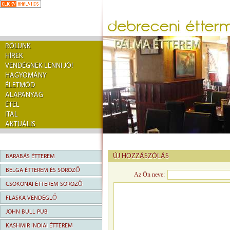
RÓLUNK
HÍREK
VENDÉGNEK LENNI JÓ!
HAGYOMÁNY
ÉLETMÓD
ALAPANYAG
ÉTEL
ITAL
AKTUÁLIS
ÚJ HOZZÁSZÓLÁS
BARABÁS ÉTTEREM
BELGA ÉTTEREM ÉS SÖRÖZŐ
Az Ön neve:
CSOKONAI ÉTTEREM SÖRÖZŐ
FLASKA VENDÉGLŐ
JOHN BULL PUB
KASHMIR INDIAI ÉTTEREM