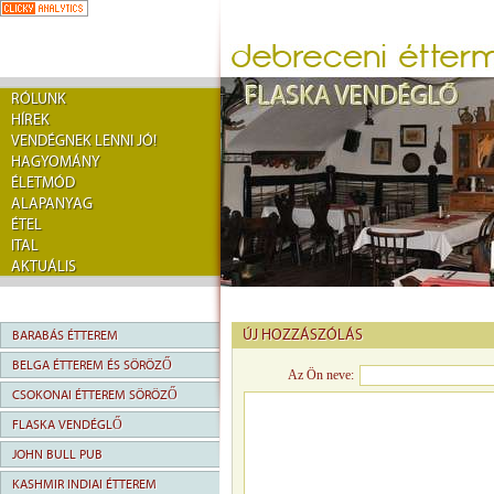
RÓLUNK
HÍREK
VENDÉGNEK LENNI JÓ!
HAGYOMÁNY
ÉLETMÓD
ALAPANYAG
ÉTEL
ITAL
AKTUÁLIS
ÚJ HOZZÁSZÓLÁS
BARABÁS ÉTTEREM
BELGA ÉTTEREM ÉS SÖRÖZŐ
Az Ön neve:
CSOKONAI ÉTTEREM SÖRÖZŐ
FLASKA VENDÉGLŐ
JOHN BULL PUB
KASHMIR INDIAI ÉTTEREM