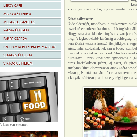
kés
LEROY CAFE
kíséri, így nem véletlen, hogy a második újévkén
MALOM ÉTTEREM
Kínai szilveszter
MELANGE KÁVÉHÁZ
Újév előestéjét, mondhatni a szilvesztert, csal
tiszteletére rendezett hatalmas, több fogásból á
PÁLMA ÉTTEREM
elfogyasztására. Minden fogásnak van jelentés
PARIPA CSÁRDA
meg. A legkedveltebb kívánság a boldogság, a g
nem tördelt tészta a hosszú élet jelképe, a vege
RÉGI POSTA ÉTTEREM ÉS FOGADÓ
egész halat szolgálnak fel, ami a bőség szimból
újévi lakoma a túlzásokról szól. Minden család 
SEMANN ÉTTEREM
fülcsigával. Ennek kínai neve egybecseng a „biz
piros borítékokban pénzt, laj szeet, és pir
VIKTÓRIA ÉTTEREM
amelynek kínai elnevezése az arany szóra hasonl
Másnap, Kāinián napján a férjes asszonyok megl
a kutyák születésnapját, hisz egy régi legenda s
Válasszon éttermet!