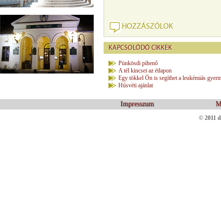
HOZZÁSZÓLOK
KAPCSOLÓDÓ CIKKEK
Pünkösdi pihenő
A tél kincsei az étlapon
Egy tökkel Ön is segíthet a leukémiás gyer
Húsvéti ajánlat
Impresszum
M
© 2011 d