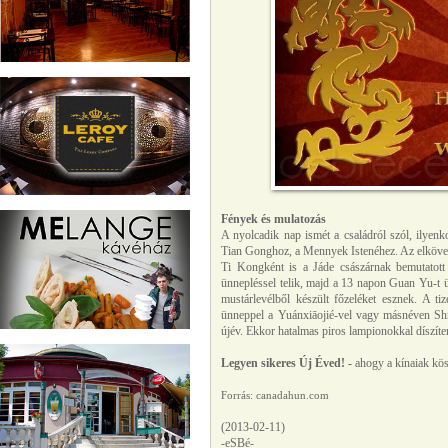
Fények és mulatozás
A nyolcadik nap ismét a családról szól, ilyen
Tian Gonghoz, a Mennyek Istenéhez. Az elköve
Ti Kongként is a Jáde császárnak bemutatott 
ünnepléssel telik, majd a 13 napon Guan Yu-t ünn
mustárlevélből készült főzeléket esznek. A ti
ünneppel a Yuánxiāojié-vel vagy másnéven Shŕ
újév. Ekkor hatalmas piros lampionokkal díszíten
Legyen sikeres Új Éved! -
ahogy a kínaiak kö
Forrás: canadahun.com
(2013-02-11)
-eSBé-