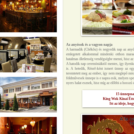
Az anyósok és a vagyon napja
A harmadik (Chěkǒu) és negyedik nap az anyóso
emlegetett alkalommal mindenki otthon mara
hatalmas illetlenség vendégségbe menni, hisz az 
A hatodik nap ceremóniáktól mentes, így ilyenko
is. A hetedik, Rénrě-ként ismert ünnep az egy
teremtetett meg az ember, így nem meglepő módo
földművesek ünnepe is e napra esik, melyen speciá
nyers halat esznek, hisz míg az előbbi a hosszú é
15 ünnepna
King Wok Kínai Étte
Itt az ideje, ho