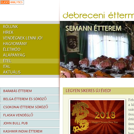
RÓLUNK
HÍREK
VENDÉGNEK LENNI JÓ!
HAGYOMÁNY
ÉLETMÓD
ALAPANYAG
ÉTEL
ITAL
AKTUÁLIS
LEGYEN SIKERES ÚJ ÉVED!
BARABÁS ÉTTEREM
BELGA ÉTTEREM ÉS SÖRÖZŐ
Feb
a k
CSOKONAI ÉTTEREM SÖRÖZŐ
sz
öss
FLASKA VENDÉGLŐ
ért
JOHN BULL PUB
ünn
öss
KASHMIR INDIAI ÉTTEREM
hag