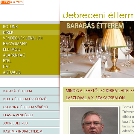
RÓLUNK
HÍREK
VENDÉGNEK LENNI JÓ!
HAGYOMÁNY
ÉLETMÓD
ALAPANYAG
ÉTEL
ITAL
AKTUÁLIS
MINDIG A LEHETŐ LEGJOBBAT, HITELE
BARABÁS ÉTTEREM
LÁSZLÓVAL A X. SZAKÁCSBÁLON
BELGA ÉTTEREM ÉS SÖRÖZŐ
CSOKONAI ÉTTEREM SÖRÖZŐ
Boros L
Debrecen
FLASKA VENDÉGLŐ
többet 
bácsi”-k
JOHN BULL PUB
bármily
odaítélh
KASHMIR INDIAI ÉTTEREM