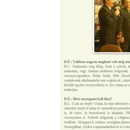
D.É.: Valóban nagyon megható volt még nézni
B.L.: Számomra meg főleg. Ezek a srácok, ak
tanítottam, vagy fiatalon mellettem dolgoztak
versenycsapatához: Rédai Attila, Mile Józs
csatlakoztak alkalmanként más szakácsok, cukrá
később egyéni versenyzőként is. Én voltam az e
tudásukat.
D.É.: Mert noszogatni kell őket?
B.L.: Csak az elején! Utána, ha már ráéreznek 
sikereket érnek el hazai és nemzetközi porondo
is, de ezüst- és bronzérmek is akadnak. Oli
versenyeken is. Sokfelé dolgoztak a világban
önállóan. Jómagam is számos országban jártam
Szenegálban. Ezeket a tapasztalatokat én is a