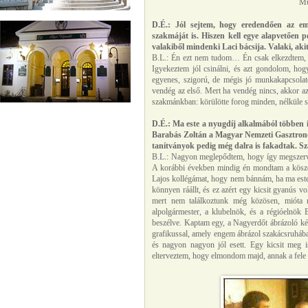
Mu
D.É.: Jól sejtem, hogy eredendően az em
szakmáját is. Hiszen kell egye alapvetően 
valakiből mindenki Laci bácsija. Valaki, akit 
B.L.: Én ezt nem tudom… Én csak elkezdtem, d
Igyekeztem jól csinálni, és azt gondolom, hog
egyenes, szigorú, de mégis jó munkakapcsolato
vendég az első. Mert ha vendég nincs, akkor az
szakmánkban: körülötte forog minden, nélküle
D.É.: Ma este a nyugdíj alkalmából többen i
Barabás Zoltán a Magyar Nemzeti Gasztronóm
tanítványok pedig még dalra is fakadtak. Sz
B.L.: Nagyon meglepődtem, hogy így megszervez
A korábbi években mindig én mondtam a köszön
Lajos kollégámat, hogy nem bánnám, ha ma est
könnyen ráállt, és ez azért egy kicsit gyanús 
mert nem találkoztunk még közösen, mióta 
alpolgármester, a klubelnök, és a régióelnök B
beszélve. Kaptam egy, a Nagyerdőt ábrázoló kép
grafikussal, amely engem ábrázol szakácsruháb
és nagyon nagyon jól esett. Egy kicsit meg 
elterveztem, hogy elmondom majd, annak a fele s