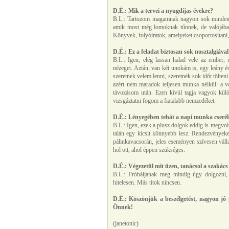
D.É.: Mik a tervei a nyugdíjas évekre?
B.L.: Tartozom magamnak nagyon sok mindennel
amik most még lomoknak tűnnek, de valójában
Könyvek, folyóiratok, amelyeket csoportosítani,
D.É.: Ez a feladat biztosan sok nosztalgiával
B.L.: Igen, elég lassan halad vele az ember, 
nézeget. Aztán, van két unokám is, egy leány é
szeretnek velem lenni, szeretnék sok időt tölteni
azért nem maradok teljesen munka nélkül: a v
távozásom után. Ezen kívül tagja vagyok külö
vizsgáztatni fogom a fiatalabb nemzedéket.
D.É.: Lényegében tehát a napi munka cserélő
B.L.: Igen, ezek a plusz dolgok eddig is megvo
talán egy kicsit könnyebb lesz. Rendezvényeke
pálinkavacsorán, jeles eseményen szívesen váll
hol ott, ahol éppen szükséges.
D.É.: Végezetül mit üzen, tanácsol a szakác
B.L.: Próbáljanak meg mindig úgy dolgozni, 
hitelesen. Más titok nincsen.
D.É.: Köszönjük a beszélgetést, nagyon jó
Önnek!
(janetonic)