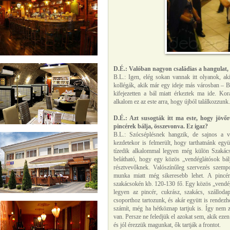
D.É.: Valóban nagyon családias a hangulat, 
B.L.: Igen, elég sokan vannak itt olyanok, ak
kollégák, akik már egy ideje más városban – 
kifejezetten a bál miatt érkeztek ma ide. Ko
alkalom ez az este arra, hogy újból találkozzu
D.É.: Azt susogták itt ma este, hogy jövőr
pincérek bálja, összevonva. Ez igaz?
B.L.: Szócséplésnek hangzik, de sajnos a v
kezdetekor is felmerült, hogy tarthatnánk egy
tízedik alkalommal legyen még külön Szakác
belátható, hogy egy közös „vendéglátósok bál
résztvevőknek. Valószínűleg szervezés szempon
munka miatt még sikeresebb lehet. A pincér
szakácsokén kb. 120-130 fő. Egy közös „vendég
legyen az pincér, cukrász, szakács, szállod
csoporthoz tartozunk, és akár együtt is rendez
számít, még ha hétköznap tartjuk is. Így nem
van. Persze ne feledjük el azokat sem, akik ezen
és jól érezzük magunkat, ők tartják a frontot.