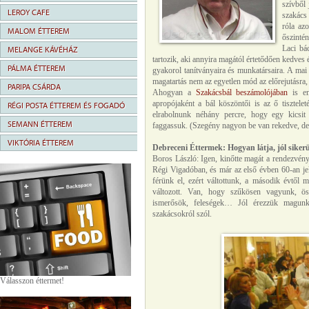
szívből
LEROY CAFE
szakács 
róla az
MALOM ÉTTEREM
őszinté
Laci bá
MELANGE KÁVÉHÁZ
tartozik, aki annyira magától értetődően kedves é
PÁLMA ÉTTEREM
gyakorol tanítványaira és munkatársaira. A mai
magatartás nem az egyetlen mód az előrejutásra, 
PARIPA CSÁRDA
Ahogyan a
Szakácsbál beszámolójában
is em
apropójaként a bál köszöntői is az ő tisztelet
RÉGI POSTA ÉTTEREM ÉS FOGADÓ
elrabolnunk néhány percre, hogy egy kicsit a
SEMANN ÉTTEREM
faggassuk. (Szegény nagyon be van rekedve, de
VIKTÓRIA ÉTTEREM
Debreceni Éttermek: Hogyan látja, jól sikerü
Boros László: Igen, kinőtte magát a rendezvény
Régi Vigadóban, és már az első évben 60-an je
férünk el, ezért váltottunk, a második évtől m
változott. Van, hogy szűkösen vagyunk, öss
ismerősök, feleségek… Jól érezzük magunk
szakácsokról szól.
Válasszon éttermet!