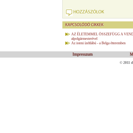
HOZZÁSZÓLOK
KAPCSOLÓDÓ CIKKEK
AZ ÉLETEMMEL ÖSSZEFÜGG A VENDÉGLÁT
alpolgármesterével
Az isteni ízeltlábú - a Belga étteremben
Impresszum
M
© 2011 d