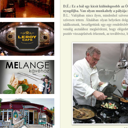
D.É.: Ez a bál egy kicsit különlegesebb az
nyugdíjba. Van olyan munkahely a pályája s
B.L.: Valójában nincs ilyen, mindenhol szíves
szívesen tettem. Általában olyan helyeken dolg
találkoztunk, beszélgettünk egy-egy rendelésfe
vendég asztalához megkérdezni, hogy elégedette
pozitív visszajelzések érkeznek, az továbbvisz, ha