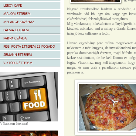
LEROY CAFE
Negyed tizenkettőkor leadtam a rendelést, a 
MALOM ÉTTEREM
várakozási idő kb. egy óra, vagy egy kicsi
elkészítésével, felszolgálásával mozgalmas.
MELANGE KÁVÉHÁZ
Míg várakoztam, kikészítettem a fényképezőt, ki
készített csónakot, ami a minap a Garda Éttere
PÁLMA ÉTTEREM
talán jó lesz kelléknek a fotón.
PARIPA CSÁRDA
Hatvan egynéhány perc múlva megérkezett a
RÉGI POSTA ÉTTEREM ÉS FOGADÓ
nekiestem a már langyos, de ínycsiklandozó magy
paprika dominanciáját éreztem, majd felfedte m
SEMANN ÉTTEREM
ízekre számítottam, de be kell látnom ez mé
fogás. Viszont azt meg kell állapítanom, hogy 
VIKTÓRIA ÉTTEREM
magát, és nem csak a paradicsom szószos piz
pizzákon is.
Válasszon éttermet!