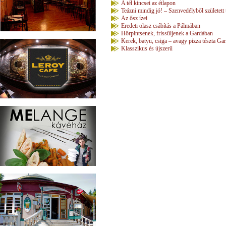
A tél kincsei az étlapon
Teázni mindig jó! – Szenvedélyből született
Az ősz ízei
Eredeti olasz csábítás a Pálmában
Hörpintsenek, frissüljenek a Gardában
Kerek, batyu, csiga – avagy pizza tészta G
Klasszikus és újszerű