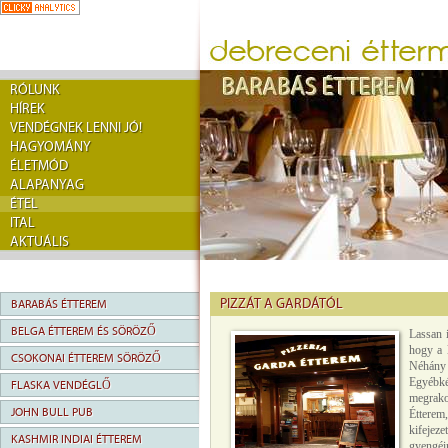
RÓLUNK
HÍREK
VENDÉGNEK LENNI JÓ!
HAGYOMÁNY
ÉLETMÓD
ALAPANYAG
ÉTEL
ITAL
AKTUÁLIS
PIZZÁT A GARDÁTÓL
BARABÁS ÉTTEREM
BELGA ÉTTEREM ÉS SÖRÖZŐ
Lassan 
hogy a 
CSOKONAI ÉTTEREM SÖRÖZŐ
Néhány 
Egyébk
FLASKA VENDÉGLŐ
megrakot
JOHN BULL PUB
Étterem
kifejez
KASHMIR INDIAI ÉTTEREM
gyengé