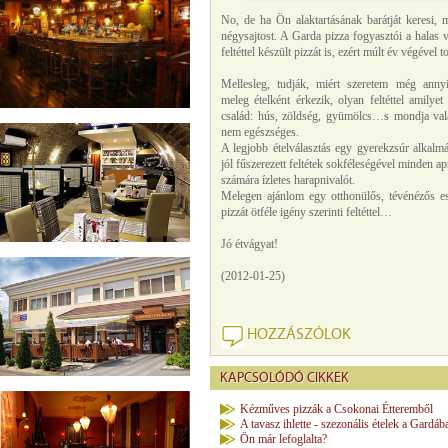
No, de ha Ön alaktartásának barátját keresi, m
négysajtost. A Garda pizza fogyasztói a halas v
feltéttel készült pizzát is, ezért múlt év végével t
Mellesleg, tudják, miért szeretem még annyi
meleg ételként érkezik, olyan feltéttel amilye
család: hús, zöldség, gyümölcs…s mondja val
nem egészséges.
A legjobb ételválasztás egy gyerekzsúr alkalmá
jól fűszerezett feltétek sokféleségével minden ap
számára ízletes harapnivalót.
Melegen ajánlom egy otthonülős, tévénézős e
pizzát ötféle igény szerinti feltéttel…
Jó étvágyat!
(2012-01-25)
HOZZÁSZÓLOK
KAPCSOLÓDÓ CIKKEK
Kézműves pizzák a Csokonai Étteremből
A tavasz ihlette - szezonális ételek a Gardáb
Ön már lefoglalta?