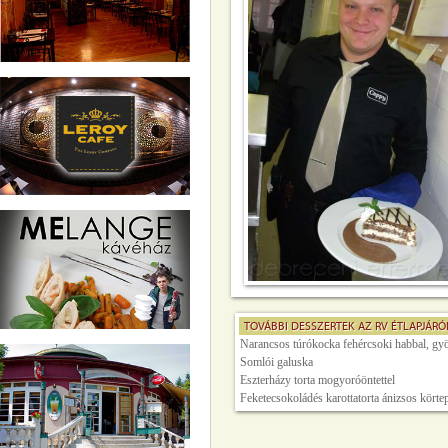
TOVÁBBI DESSZERTEK AZ
RV ÉTLAPJÁRÓ
Narancsos túrókocka fehércsoki habbal, g
Somlói galuska
Eszterházy torta mogyoróöntettel
Feketecsokoládés karottatorta ánizsos körtep