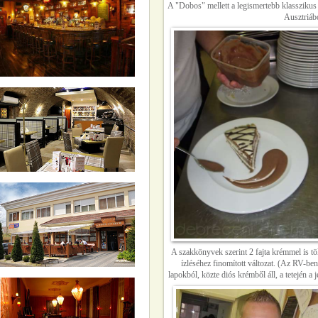
A "Dobos" mellett a legismertebb klasszikus
Ausztriábó
A szakkönyvek szerint 2 fajta krémmel is töl
ízléséhez finomított változat. (Az RV-ben 
lapokból, közte diós krémből áll, a tetején a 