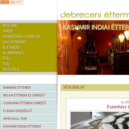
RÓLUNK
HÍREK
VENDÉGNEK LENNI JÓ!
HAGYOMÁNY
ÉLETMÓD
ALAPANYAG
ÉTEL
ITAL
AKTUÁLIS
SÉFAJÁNLAT
BARABÁS ÉTTEREM
BELGA ÉTTEREM ÉS SÖRÖZŐ
Az RV
CSOKONAI ÉTTEREM SÖRÖZŐ
Eszterházy 
FLASKA VENDÉGLŐ
JOHN BULL PUB
KASHMIR INDIAI ÉTTEREM