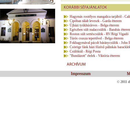
KORÁBBI SÉFAJÁNLATOK
Hagymás rostélyos mangalica tarjából - Cal
Cipóban tálalt levesek - Garda étterem
Újházi tyúkhúsleves - Belga étterem
Egészben sült malaccsülök - Barabás éttere
Roston sült sertéscsülök - RV/Régi Vigadó
Túrós csusza tepertővel - Belga étterem
Fokhagymával pácolt báránycsülök - John 
Csöröge fánk házi főzésű pálinkás baracklek
Csülöktál - Régi Posta
"Bundázott" ételek - Viktória étterem
ARCHÍVUM
Impresszum
M
© 2011 d