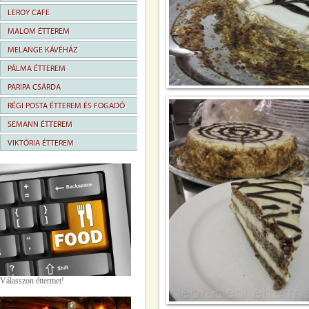
LEROY CAFE
MALOM ÉTTEREM
MELANGE KÁVÉHÁZ
PÁLMA ÉTTEREM
PARIPA CSÁRDA
RÉGI POSTA ÉTTEREM ÉS FOGADÓ
SEMANN ÉTTEREM
VIKTÓRIA ÉTTEREM
Válasszon éttermet!