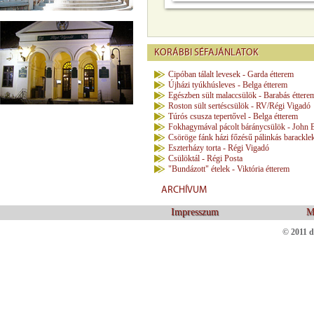
KORÁBBI SÉFAJÁNLATOK
Cipóban tálalt levesek - Garda étterem
Újházi tyúkhúsleves - Belga étterem
Egészben sült malaccsülök - Barabás éttere
Roston sült sertéscsülök - RV/Régi Vigadó
Túrós csusza tepertővel - Belga étterem
Fokhagymával pácolt báránycsülök - John 
Csöröge fánk házi főzésű pálinkás baracklek
Eszterházy torta - Régi Vigadó
Csülöktál - Régi Posta
"Bundázott" ételek - Viktória étterem
ARCHÍVUM
Impresszum
M
© 2011 d