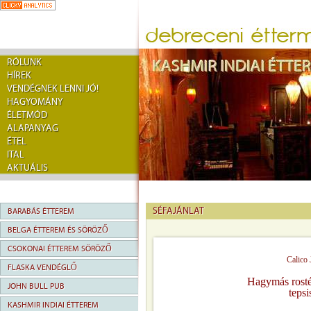
RÓLUNK
HÍREK
VENDÉGNEK LENNI JÓ!
HAGYOMÁNY
ÉLETMÓD
ALAPANYAG
ÉTEL
ITAL
AKTUÁLIS
SÉFAJÁNLAT
BARABÁS ÉTTEREM
BELGA ÉTTEREM ÉS SÖRÖZŐ
CSOKONAI ÉTTEREM SÖRÖZŐ
Calico 
FLASKA VENDÉGLŐ
Hagymás rosté
JOHN BULL PUB
teps
KASHMIR INDIAI ÉTTEREM