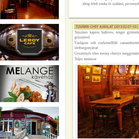
ideig érlelt sonka és szalámi, pecseny
TOVÁBBI CHEF AJÁNLAT (2013.02.07-10.)
Tejszínes kapros halleves, tenger gyümölc
grissinivel
Vaslapon sült csirkemellfilé camambertte
törtburgonyával
Gesztenyés rétes torony cherrys meggymárt
Teljes menüsor