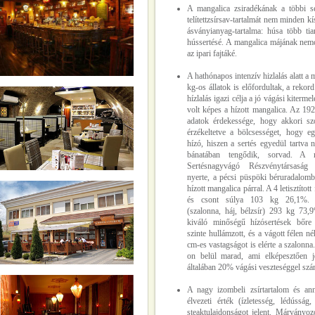
A mangalica zsiradékának a többi
s
telítettzsírsav-tartalmát nem minden k
ásványianyag-tartalma: húsa több tiam
hússertésé. A mangalica májának nem
az ipari fajtáké.
A hathónapos intenzív hizlalás alatt a 
kg-os állatok is előfordultak, a rekor
hízlalás igazi célja a jó vágási kiterme
volt képes a hízott mangalica. Az 1924. 
adatok érdekessége, hogy akkori sz
érzékeltetve a bölcsességet, hogy
e
hízó, hiszen a sertés egyedül tartva 
bánatában tengődik, sorvad. A n
Sertésnagyvágó Részvénytársaság
nyerte, a pécsi püspöki béruradalom
hízott mangalica párral. A 4 letisztított
és csont súlya 103 kg 26,1%. 
(szalonna, háj, bélzsír) 293 kg 73,
kiváló minőségű hízósertések bőre 
szinte hullámzott, és a vágott félen 
cm-es vastagságot is elérte a szalon
on belül marad, ami elképesztően j
általában 20% vágási veszteséggel sz
A nagy izombeli zsírtartalom és an
élvezeti érték (ízletesség, lédússá
steaktulajdonságot jelent. Márványo