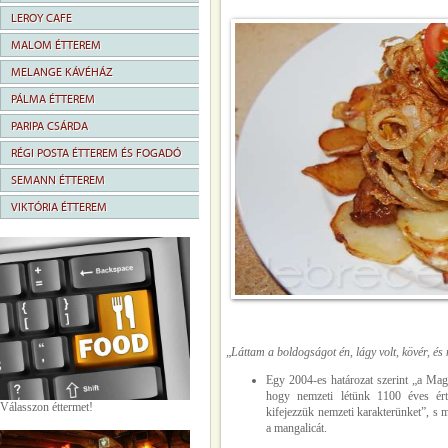
LEROY CAFE
MALOM ÉTTEREM
MELANGE KÁVÉHÁZ
PÁLMA ÉTTEREM
PARIPA CSÁRDA
RÉGI POSTA ÉTTEREM ÉS FOGADÓ
SEMANN ÉTTEREM
VIKTÓRIA ÉTTEREM
„
Láttam a boldogságot én, lágy volt, kövér, és
Egy 2004-es határozat szerint „a Mag
hogy nemzeti létünk 1100 éves ért
Válasszon éttermet!
kifejezzük nemzeti karakterünket”, s m
a mangalicát.