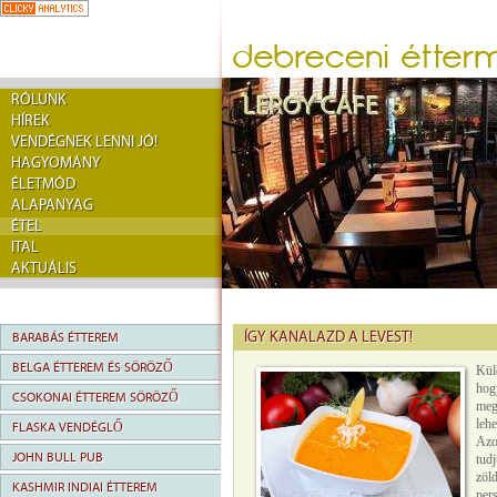
RÓLUNK
HÍREK
VENDÉGNEK LENNI JÓ!
HAGYOMÁNY
ÉLETMÓD
ALAPANYAG
ÉTEL
ITAL
AKTUÁLIS
ÍGY KANALAZD A LEVEST!
BARABÁS ÉTTEREM
BELGA ÉTTEREM ÉS SÖRÖZŐ
Kül
hog
CSOKONAI ÉTTEREM SÖRÖZŐ
meg
leh
FLASKA VENDÉGLŐ
Azo
JOHN BULL PUB
tud
zöl
KASHMIR INDIAI ÉTTEREM
pers