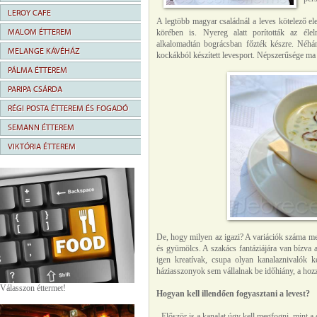
LEROY CAFE
A legtöbb magyar családnál a leves kötelező el
MALOM ÉTTEREM
körében is. Nyereg alatt porították az élelm
alkalomadtán bográcsban főzték készre. Néhá
MELANGE KÁVÉHÁZ
kockákból készített levesport. Népszerűsége ma 
PÁLMA ÉTTEREM
PARIPA CSÁRDA
RÉGI POSTA ÉTTEREM ÉS FOGADÓ
SEMANN ÉTTEREM
VIKTÓRIA ÉTTEREM
De, hogy milyen az igazi? A variációk száma megs
és gyümölcs. A szakács fantáziájára van bízva a
igen kreatívak, csupa olyan kanalaznivalók k
háziasszonyok sem vállalnak be időhiány, a hoz
Válasszon éttermet!
Hogyan kell illendően fogyasztani a levest?
- Először is a kanalat úgy kell megfogni, mint 