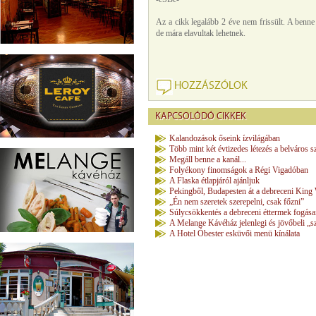
Az a cikk legalább 2 éve nem frissült. A benne
de mára elavultak lehetnek.
HOZZÁSZÓLOK
KAPCSOLÓDÓ CIKKEK
Kalandozások őseink ízvilágában
Több mint két évtizedes létezés a belváros s
Megáll benne a kanál...
Folyékony finomságok a Régi Vigadóban
A Flaska étlapjáról ajánljuk
Pekingből, Budapesten át a debreceni Kin
„Én nem szeretek szerepelni, csak főzni”
Súlycsökkentés a debreceni éttermek fogása
A Melange Kávéház jelenlegi és jövőbeli „sz
A Hotel Óbester esküvői menü kínálata