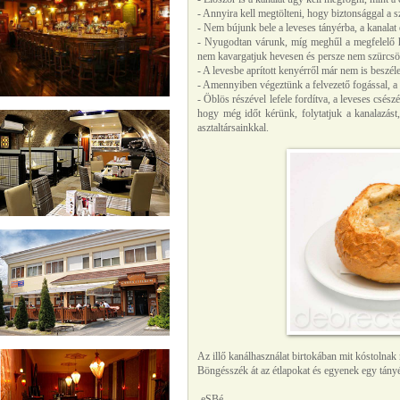
- Annyira kell megtölteni, hogy biztonsággal a s
- Nem bújunk bele a leveses tányérba, a kanalat
- Nyugodtan várunk, míg meghűl a megfelelő hő
nem kavargatjuk hevesen és persze nem szürcsö
- A levesbe aprított kenyérről már nem is beszé
- Amennyiben végeztünk a felvezető fogással, a ka
- Öblös részével lefele fordítva, a leveses csés
hogy még időt kérünk, folytatjuk a kanalazást
asztaltársainkkal.
Az illő kanálhasználat birtokában mit kóstolnak
Böngésszék át az étlapokat és egyenek egy tányé
-eSBé-