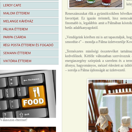
kény
LEROY CAFE
MALOM ÉTTEREM
Reneszánszukat élik a gyümölcsökben bővelkedő,
favoritjait. Ez igazán örömteli, hisz nemcs
MELANGE KÁVÉHÁZ
finomabb is, legalábbis amit a Pálmában kóstol
betűs adalékanyagoktól.
PÁLMA ÉTTEREM
PARIPA CSÁRDA
„Vendégeink körében mi is azt tapasztaljuk, hog
smoothie-t” – mondja a Pálma üzletvezetője Ko
RÉGI POSTA ÉTTEREM ÉS FOGADÓ
„Természetes minőségi összetevőket tartal
SEMANN ÉTTEREM
kedvelőinek. Kétféle változatban szervírozzuk a
energiaszegény szörpünk a szerelem és a ter
VIKTÓRIA ÉTTEREM
áfonya; hagyományos, mézzel édesített az üdítőe
– sorolja a Pálma újdonságát az üzletvezető.
Válasszon éttermet!