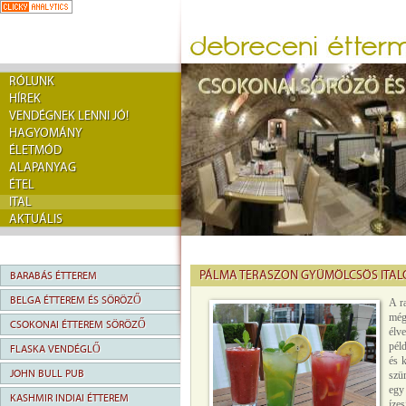
RÓLUNK
HÍREK
VENDÉGNEK LENNI JÓ!
HAGYOMÁNY
ÉLETMÓD
ALAPANYAG
ÉTEL
ITAL
AKTUÁLIS
PÁLMA TERASZON GYÜMÖLCSÖS ITALO
BARABÁS ÉTTEREM
BELGA ÉTTEREM ÉS SÖRÖZŐ
A r
még
CSOKONAI ÉTTEREM SÖRÖZŐ
élv
pél
FLASKA VENDÉGLŐ
és 
JOHN BULL PUB
szü
egy
KASHMIR INDIAI ÉTTEREM
íze