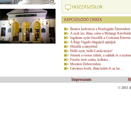
HOZZÁSZÓLOK
KAPCSOLÓDÓ CIKKEK
Beatrix kedvencei a Honfoglaló Étteremben
A nyár íze, illata, színe a Melange Kávéház
Izgalmas nyári frissítők a Csokonai Étterem
A Régi Vigadó étlapjáról ajánljuk
Hűsítők a tányérból
Helló nyár, helló Garda terasz!
Jönnek a roston sültek, a saláták és a nyária
Füstön érett sonka, kolbász...
Mexikói Debrecenben
Látványa festői, illata keleti és az íze…
Impresszum
M
© 2011 d