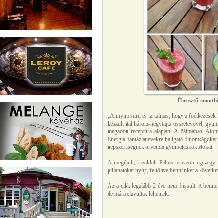
Ébresztő smoothi
„Annyira sűrű és tartalmas, hogy a főétkezések
készült ital három-négyfajta összetevővel, gyüm
megadott receptúra alapján. A Pálmában Áloms
Energia fantázianevekre hallgató finomságokat 
népszerűségnek örvendő gyümölcskoktélokat.
A megújult, kizöldelt Pálma teraszon egy-egy it
pillanatokat nyújt, feltöltve bennünket a követ
Az a cikk legalább 2 éve nem frissült. A benne
de mára elavultak lehetnek.