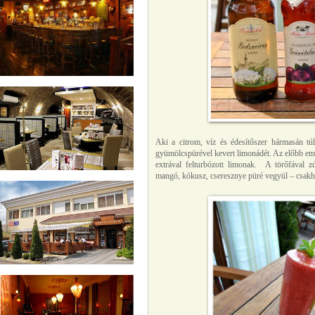
Aki a citrom, víz és édesítőszer hármasán t
gyümölcspürével kevert limonádét. Az előbb emlí
extrával felturbózott limonak. A törőfával z
mangó, kókusz, cseresznye püré vegyül – csakho