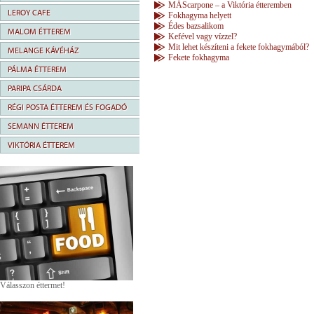
MÁScarpone – a Viktória étteremben
LEROY CAFE
Fokhagyma helyett
Édes bazsalikom
MALOM ÉTTEREM
Kefével vagy vízzel?
Mit lehet készíteni a fekete fokhagymából?
MELANGE KÁVÉHÁZ
Fekete fokhagyma
PÁLMA ÉTTEREM
PARIPA CSÁRDA
RÉGI POSTA ÉTTEREM ÉS FOGADÓ
SEMANN ÉTTEREM
VIKTÓRIA ÉTTEREM
Válasszon éttermet!